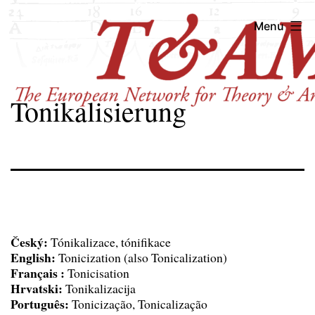
Skip
T&AM
Menu
to
content
Tonikalisierung
Český:
Tónikalizace, tónifikace
English:
Tonicization (also Tonicalization)
Français :
Tonicisation
Hrvatski:
Tonikalizacija
Português:
Tonicização, Tonicalização